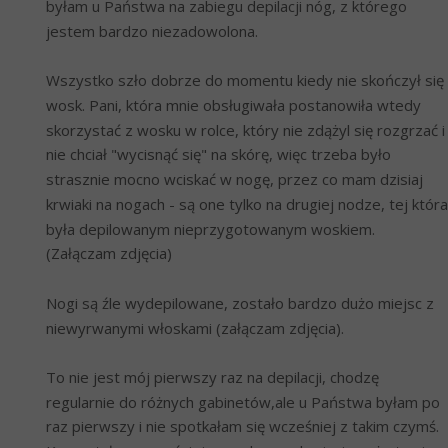
byłam u Państwa na zabiegu depilacji nóg, z którego 
jestem bardzo niezadowolona.
Wszystko szło dobrze do momentu kiedy nie skończył się 
wosk. Pani, która mnie obsługiwała postanowiła wtedy 
skorzystać z wosku w rolce, który nie zdążyl się rozgrzać i 
nie chciał "wycisnąć się" na skórę, więc trzeba było 
strasznie mocno wciskać w nogę, przez co mam dzisiaj 
krwiaki na nogach - są one tylko na drugiej nodze, tej która 
była depilowanym nieprzygotowanym woskiem. 
(Załączam zdjęcia)
Nogi są źle wydepilowane, zostało bardzo dużo miejsc z 
niewyrwanymi włoskami (załączam zdjęcia).
To nie jest mój pierwszy raz na depilacji, chodzę 
regularnie do różnych gabinetów,ale u Państwa byłam po 
raz pierwszy i nie spotkałam się wcześniej z takim czymś. 