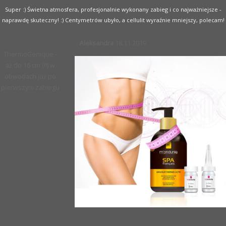
Super :) Świetna atmosfera, profesjonalnie wykonany zabieg i co najważniejsze -
naprawdę skuteczny! :) Centymetrów ubyło, a cellulit wyraźnie mniejszy, polecam!
Aleksandra
18.11.2019
ThermoGenique -
aż do 16 cm (!!) w
obwodach już po
pierwszym zabiegu