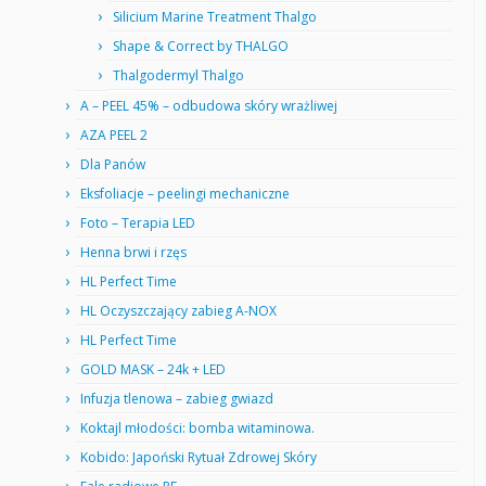
Silicium Marine Treatment Thalgo
Shape & Correct by THALGO
Thalgodermyl Thalgo
A – PEEL 45% – odbudowa skóry wrażliwej
AZA PEEL 2
Dla Panów
Eksfoliacje – peelingi mechaniczne
Foto – Terapia LED
Henna brwi i rzęs
HL Perfect Time
HL Oczyszczający zabieg A-NOX
HL Perfect Time
GOLD MASK – 24k + LED
Infuzja tlenowa – zabieg gwiazd
Koktajl młodości: bomba witaminowa.
Kobido: Japoński Rytuał Zdrowej Skóry