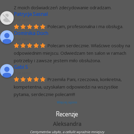
Z moich doświadczeń zdecydowanie odradzam.
Patrycja Sasnal
6 lat temu
Polecam, profesionalna i ma obsługa.
Dominika Doch
6 lat temu
Polecam serdecznie. Właściwe osoby na 
odpowiednim miejscu. Odwiedzam ten salon w ramach 
potrzeby i zawsze jestem miło obsłużona.
Gabi S
7 lat temu
Przemiła Pani, rzeczowa, konkretna, 
kompetentna, uzyskałam odpowiedzi na wszystkie 
pytania, serdecznie polecam!!!
Więcej opinii
Recenzje
Aleksandra
Centymetrów ubyło, a cellulit wyraźnie mniejszy