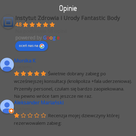
Opinie
Instytut Zdrowia i Urody Fantastic Body
4.8
Na podstawie 58 opinii
powered by
G
o
o
g
l
e
oceń nas na
Monika K
6 lat temu
Świetnie dobrany zabieg po 
wcześniejszej konsultacji (kriolipoliza +fala uderzeniowa). 
Przemiły personel, czułam się bardzo zaopiekowana.
Na pewno wróce tam jeszcze nie raz.
Aleksander Mariański
6 lat temu
Recenzja mojej dziewczyny której 
rezerwowalem zabieg: