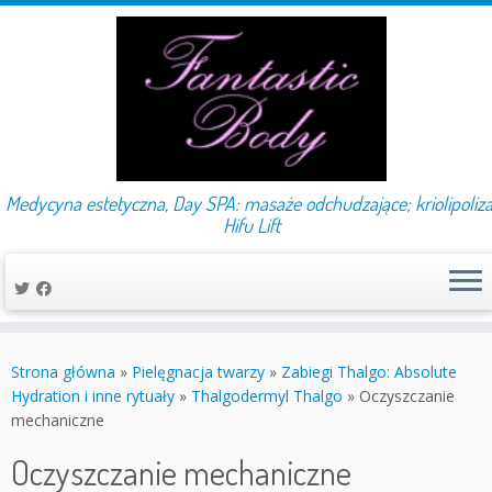
Medycyna estetyczna, Day SPA: masaże odchudzające; kriolipoliza
Hifu Lift
Przejdź
do
Strona główna
»
Pielęgnacja twarzy
»
Zabiegi Thalgo: Absolute
treści
Hydration i inne rytuały
»
Thalgodermyl Thalgo
»
Oczyszczanie
mechaniczne
Oczyszczanie mechaniczne