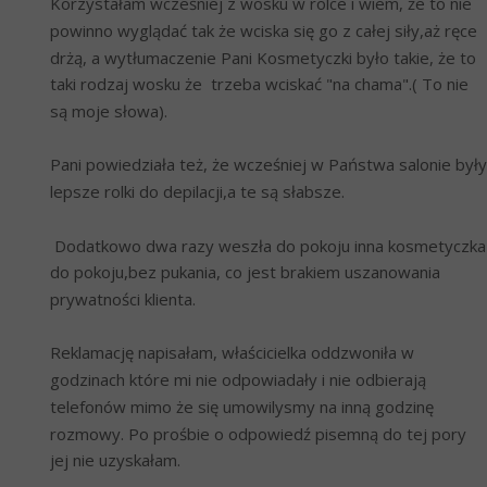
Korzystałam wcześniej z wosku w rolce i wiem, że to nie 
powinno wyglądać tak że wciska się go z całej siły,aż ręce 
drżą, a wytłumaczenie Pani Kosmetyczki było takie, że to 
taki rodzaj wosku że  trzeba wciskać "na chama".( To nie 
są moje słowa).
Pani powiedziała też, że wcześniej w Państwa salonie były 
lepsze rolki do depilacji,a te są słabsze. 
 Dodatkowo dwa razy weszła do pokoju inna kosmetyczka 
do pokoju,bez pukania, co jest brakiem uszanowania 
prywatności klienta.
Reklamację napisałam, właścicielka oddzwoniła w 
godzinach które mi nie odpowiadały i nie odbierają 
telefonów mimo że się umowilysmy na inną godzinę 
rozmowy. Po prośbie o odpowiedź pisemną do tej pory 
jej nie uzyskałam.