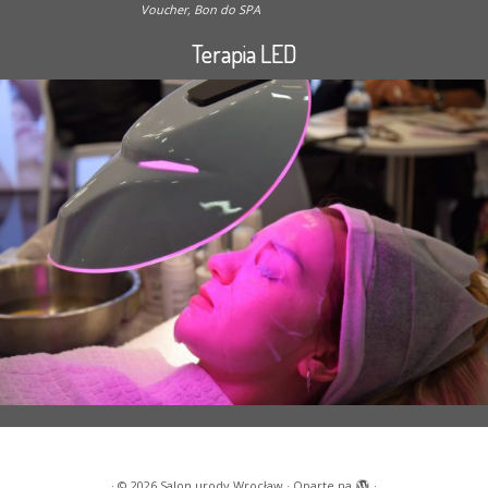
Voucher, Bon do SPA
Terapia LED
·
© 2026
Salon urody Wrocław
·
Oparte na
·