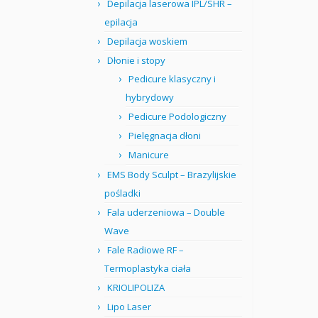
Depilacja laserowa IPL/SHR –
epilacja
Depilacja woskiem
Dłonie i stopy
Pedicure klasyczny i
hybrydowy
Pedicure Podologiczny
Pielęgnacja dłoni
Manicure
EMS Body Sculpt – Brazylijskie
pośladki
Fala uderzeniowa – Double
Wave
Fale Radiowe RF –
Termoplastyka ciała
KRIOLIPOLIZA
Lipo Laser