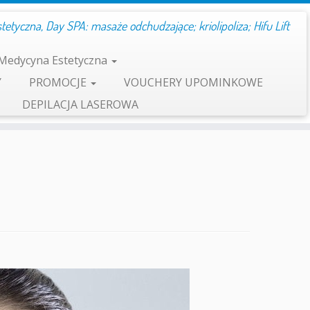
etyczna, Day SPA: masaże odchudzające; kriolipoliza; Hifu Lift
Medycyna Estetyczna
Y
PROMOCJE
VOUCHERY UPOMINKOWE
DEPILACJA LASEROWA