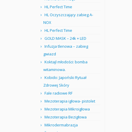
HL Perfect Time
HL Oczyszczający zabieg A-
NOX
HL Perfect Time
GOLD MASK – 24k + LED
Infuzja tlenowa – zabieg
gwiazd
Koktajl młodości: bomba
witaminowa.
Kobido: Japoński Rytuał
Zdrowej Skóry
Fale radiowe RF
Mezoterapia igłowa- pistolet
Mezoterapia Mikroigłowa
Mezoterapia Bezigłowa
Mikrodermabrazja