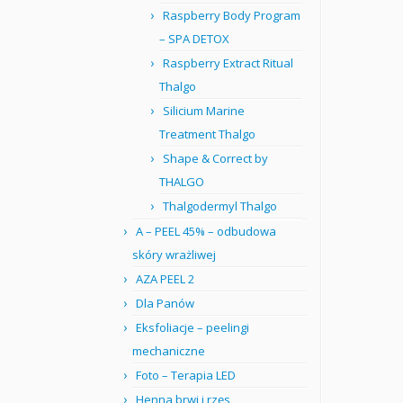
Raspberry Body Program
– SPA DETOX
Raspberry Extract Ritual
Thalgo
Silicium Marine
Treatment Thalgo
Shape & Correct by
THALGO
Thalgodermyl Thalgo
A – PEEL 45% – odbudowa
skóry wrażliwej
AZA PEEL 2
Dla Panów
Eksfoliacje – peelingi
mechaniczne
Foto – Terapia LED
Henna brwi i rzęs