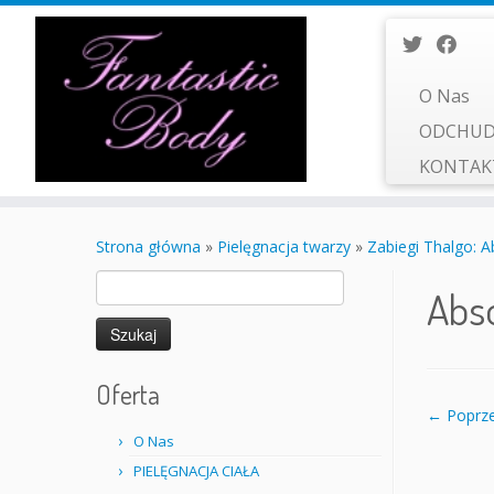
O Nas
ODCHUD
KONTA
Przejdź
do
Strona główna
»
Pielęgnacja twarzy
»
Zabiegi Thalgo: Ab
treści
Szukaj:
Abso
Oferta
← Poprze
O Nas
PIELĘGNACJA CIAŁA