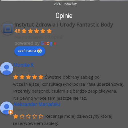
HIFU - Wrocław
Opinie
Instytut Zdrowia i Urody Fantastic Body
4.8
Na podstawie 58 opinii
powered by
G
o
o
g
l
e
oceń nas na
Monika K
6 lat temu
Świetnie dobrany zabieg po 
wcześniejszej konsultacji (kriolipoliza +fala uderzeniowa). 
Przemiły personel, czułam się bardzo zaopiekowana.
Na pewno wróce tam jeszcze nie raz.
Aleksander Mariański
6 lat temu
Recenzja mojej dziewczyny której 
rezerwowalem zabieg: