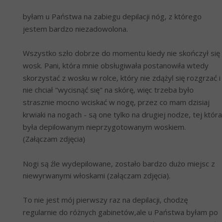
byłam u Państwa na zabiegu depilacji nóg, z którego 
jestem bardzo niezadowolona.
Wszystko szło dobrze do momentu kiedy nie skończył się 
wosk. Pani, która mnie obsługiwała postanowiła wtedy 
skorzystać z wosku w rolce, który nie zdążyl się rozgrzać i 
nie chciał "wycisnąć się" na skórę, więc trzeba było 
strasznie mocno wciskać w nogę, przez co mam dzisiaj 
krwiaki na nogach - są one tylko na drugiej nodze, tej która 
była depilowanym nieprzygotowanym woskiem. 
(Załączam zdjęcia)
Nogi są źle wydepilowane, zostało bardzo dużo miejsc z 
niewyrwanymi włoskami (załączam zdjęcia).
To nie jest mój pierwszy raz na depilacji, chodzę 
regularnie do różnych gabinetów,ale u Państwa byłam po 