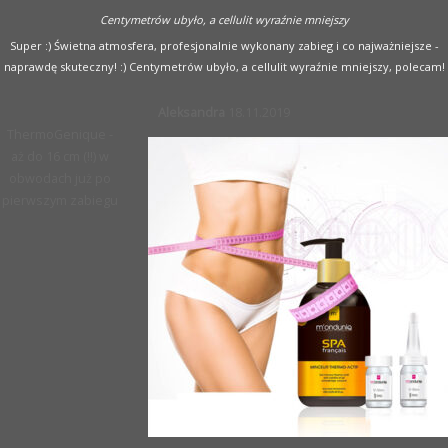
Centymetrów ubyło, a cellulit wyraźnie mniejszy
Super :) Świetna atmosfera, profesjonalnie wykonany zabieg i co najważniejsze -
naprawdę skuteczny! :) Centymetrów ubyło, a cellulit wyraźnie mniejszy, polecam!
Aleksandra
18.11.2019
ThermoGenique -
aż do 16 cm (!!) w
obwodach już po
pierwszym zabiegu