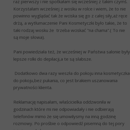
raz pierwszy i nie spotkałam się wcześniej z takim czymś. 
Korzystałam wcześniej z wosku w rolce i wiem, że to nie 
powinno wyglądać tak że wciska się go z całej siły,aż ręce 
drżą, a wytłumaczenie Pani Kosmetyczki było takie, że to 
taki rodzaj wosku że  trzeba wciskać "na chama".( To nie 
są moje słowa).
Pani powiedziała też, że wcześniej w Państwa salonie były 
lepsze rolki do depilacji,a te są słabsze. 
 Dodatkowo dwa razy weszła do pokoju inna kosmetyczka 
do pokoju,bez pukania, co jest brakiem uszanowania 
prywatności klienta.
Reklamację napisałam, właścicielka oddzwoniła w 
godzinach które mi nie odpowiadały i nie odbierają 
telefonów mimo że się umowilysmy na inną godzinę 
rozmowy. Po prośbie o odpowiedź pisemną do tej pory 