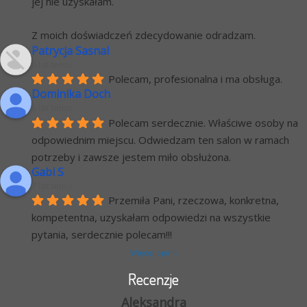
jej nie uzyskałam.
Z moich doświadczeń zdecydowanie odradzam.
Patrycja Sasnal
6 lat temu
Polecam, profesionalna i ma obsługa.
Dominika Doch
6 lat temu
Polecam serdecznie. Właściwe osoby na 
odpowiednim miejscu. Odwiedzam ten salon w ramach 
potrzeby i zawsze jestem miło obsłużona.
Gabi S
7 lat temu
Przemiła Pani, rzeczowa, konkretna, 
kompetentna, uzyskałam odpowiedzi na wszystkie 
pytania, serdecznie polecam!!!
Więcej opinii
Recenzje
Aleksandra