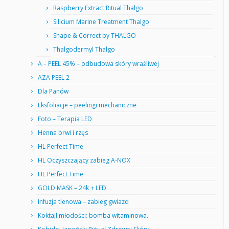
Raspberry Extract Ritual Thalgo
Silicium Marine Treatment Thalgo
Shape & Correct by THALGO
Thalgodermyl Thalgo
A – PEEL 45% – odbudowa skóry wrażliwej
AZA PEEL 2
Dla Panów
Eksfoliacje – peelingi mechaniczne
Foto – Terapia LED
Henna brwi i rzęs
HL Perfect Time
HL Oczyszczający zabieg A-NOX
HL Perfect Time
GOLD MASK – 24k + LED
Infuzja tlenowa – zabieg gwiazd
Koktajl młodości: bomba witaminowa.