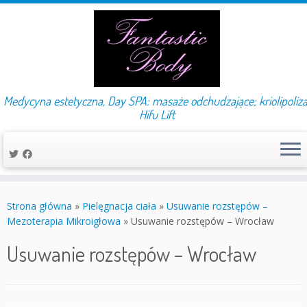
Medycyna estetyczna, Day SPA: masaże odchudzające; kriolipoliza
Hifu Lift
Przejdź
do
Strona główna
»
Pielęgnacja ciała
»
Usuwanie rozstępów –
treści
Mezoterapia Mikroigłowa
»
Usuwanie rozstępów – Wrocław
Usuwanie rozstępów – Wrocław