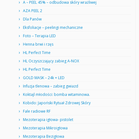
A – PEEL 45% – odbudowa skóry wrażliwej
AZA PEEL 2
Dla Panów
Eksfoliacje – peelingi mechaniczne
Foto – Terapia LED
Henna brwi i rzęs
HL Perfect Time
HL Oczyszczający zabieg A-NOX
HL Perfect Time
GOLD MASK – 24k + LED
Infuzja tlenowa – zabieg gwiazd
Koktajl młodości: bomba witaminowa.
Kobido: Japoński Rytuał Zdrowej Skóry
Fale radiowe RF
Mezoterapia igłowa- pistolet
Mezoterapia Mikroigłowa
Mezoterapia Bezigłowa