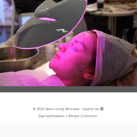
·
© 2026
Salon urody Wrocław
·
Oparte na
·
Zaprojektowano z
Motyw Customizr
·