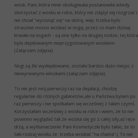
wosk. Pani, która mnie obsługiwała postanowiła wtedy 
skorzystać z wosku w rolce, który nie zdążyl się rozgrzać i 
nie chciał "wycisnąć się" na skórę, więc trzeba było 
strasznie mocno wciskać w nogę, przez co mam dzisiaj 
krwiaki na nogach - są one tylko na drugiej nodze, tej która 
była depilowanym nieprzygotowanym woskiem. 
(Załączam zdjęcia)
Nogi są źle wydepilowane, zostało bardzo dużo miejsc z 
niewyrwanymi włoskami (załączam zdjęcia).
To nie jest mój pierwszy raz na depilacji, chodzę 
regularnie do różnych gabinetów,ale u Państwa byłam po 
raz pierwszy i nie spotkałam się wcześniej z takim czymś. 
Korzystałam wcześniej z wosku w rolce i wiem, że to nie 
powinno wyglądać tak że wciska się go z całej siły,aż ręce 
drżą, a wytłumaczenie Pani Kosmetyczki było takie, że to 
taki rodzaj wosku że  trzeba wciskać "na chama".( To nie 