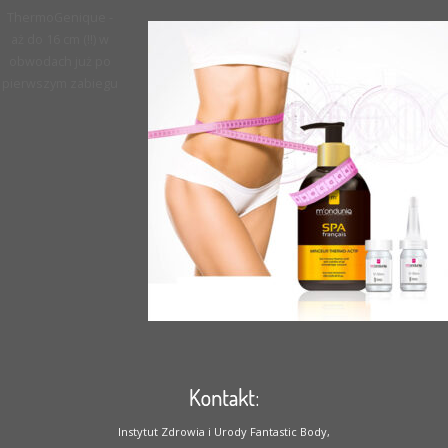
ThermoGenique -
aż do 16 cm (!!) w
obwodach już po
pierwszym zabiegu
Kontakt:
Instytut Zdrowia i Urody Fantastic Body,