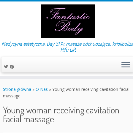
Medycyna estetyczna, Day SPA: masaże odchudzające; kriolipoliza
Hifu Lift
Przejdź
do
Strona główna
»
O Nas
»
Young woman receiving cavitation facial
treści
massage
Young woman receiving cavitation
facial massage