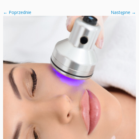
← Poprzednie
Następne →