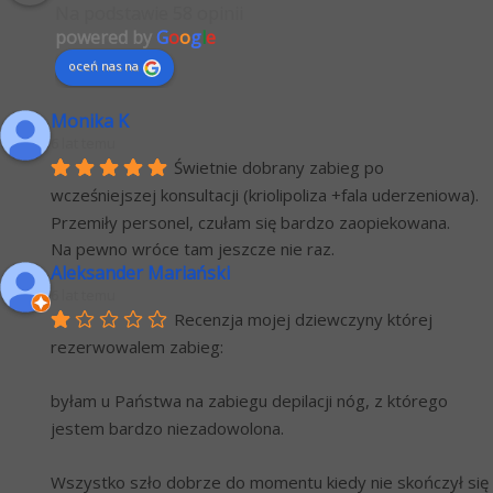
Na podstawie 58 opinii
powered by
G
o
o
g
l
e
oceń nas na
Monika K
6 lat temu
Świetnie dobrany zabieg po 
wcześniejszej konsultacji (kriolipoliza +fala uderzeniowa). 
Przemiły personel, czułam się bardzo zaopiekowana.
Na pewno wróce tam jeszcze nie raz.
Aleksander Mariański
6 lat temu
Recenzja mojej dziewczyny której 
rezerwowalem zabieg:
byłam u Państwa na zabiegu depilacji nóg, z którego 
jestem bardzo niezadowolona.
Wszystko szło dobrze do momentu kiedy nie skończył się 