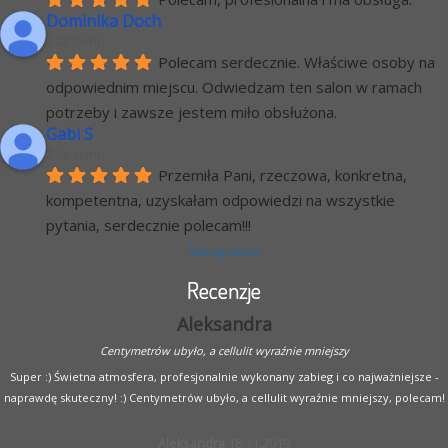
Dominika Doch
7 lat temu
Polecam serdecznie. Właściwe osoby na 
odpowiednim miejscu. Odwiedzam ten salon w ramach 
potrzeby i zawsze jestem miło obsłużona.
Gabi S
7 lat temu
Przemiła Pani, rzeczowa, konkretna, 
kompetentna, uzyskałam odpowiedzi na wszystkie 
pytania, serdecznie polecam!!!
Więcej opinii
Recenzje
Aleksandra
Centymetrów ubyło, a cellulit wyraźnie mniejszy
Super :) Świetna atmosfera, profesjonalnie wykonany zabieg i co najważniejsze -
naprawdę skuteczny! :) Centymetrów ubyło, a cellulit wyraźnie mniejszy, polecam!
Aleksandra
18.11.2019