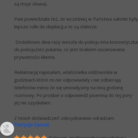
są moje słowa).
Pani powiedziała też, że wcześniej w Państwa salonie były 
lepsze rolki do depilacji,a te są słabsze. 
 Dodatkowo dwa razy weszła do pokoju inna kosmetyczka 
do pokoju,bez pukania, co jest brakiem uszanowania 
prywatności klienta.
Reklamację napisałam, właścicielka oddzwoniła w 
godzinach które mi nie odpowiadały i nie odbierają 
telefonów mimo że się umowilysmy na inną godzinę 
rozmowy. Po prośbie o odpowiedź pisemną do tej pory 
jej nie uzyskałam.
Z moich doświadczeń zdecydowanie odradzam.
Patrycja Sasnal
6 lat temu
Polecam, profesionalna i ma obsługa.