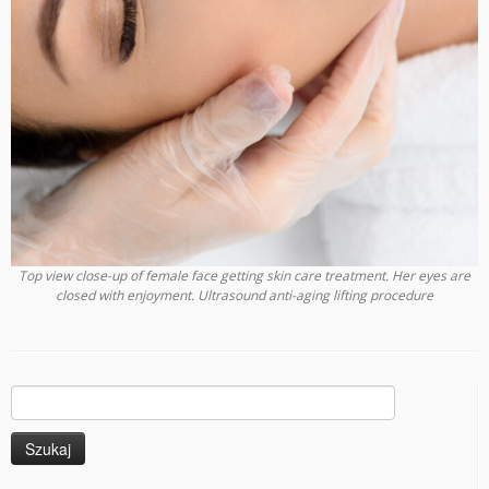
Top view close-up of female face getting skin care treatment. Her eyes are
closed with enjoyment. Ultrasound anti-aging lifting procedure
Szukaj: